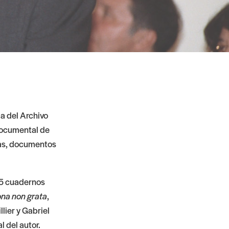
da del Archivo
 documental de
das, documentos
45 cuadernos
na non grata
,
lier y Gabriel
 del autor.