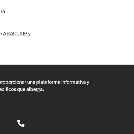
 la
de
ARAU UDP
y
 proporcionar una plataforma informativa y
ecíficos que alberga.