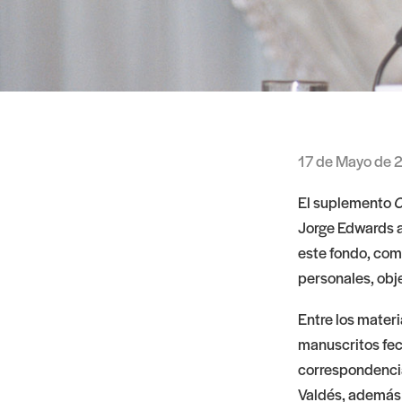
17 de Mayo de 
El suplemento
C
Jorge Edwards a 
este fondo, co
personales, objet
Entre los mater
manuscritos fe
correspondencia
Valdés, además 