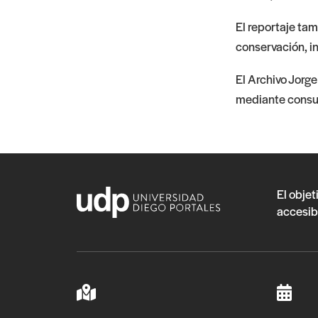
El reportaje tam
conservación, in
El Archivo Jorg
mediante consult
El objet
accesib