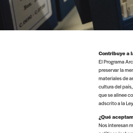
Contribuye a l
El Programa Arch
preservar la mem
materiales de ar
cultura del paí
que se alinee c
adscrito a la
Ley
¿Qué aceptam
Nos interesan ma