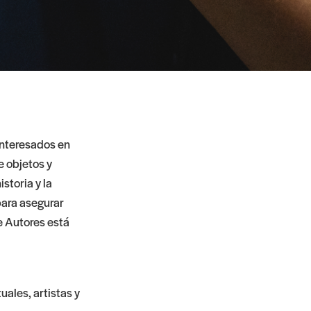
interesados en
e objetos y
storia y la
para asegurar
e Autores está
uales, artistas y