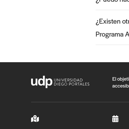
¿Existen ot
Programa A
El objet
accesib