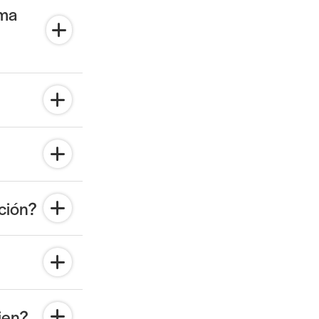
ama
ción?
ien?