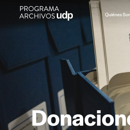
Quiénes So
Donacion