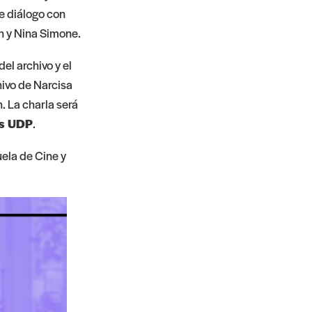
te diálogo con
ch y Nina Simone.
el archivo y el
hivo de Narcisa
. La charla será
os UDP
.
uela de Cine y