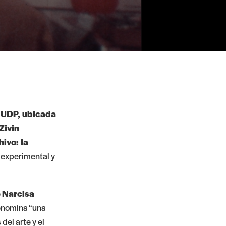
 UDP, ubicada
Zivin
ivo: la
e experimental y
e
Narcisa
denomina “una
del arte y el