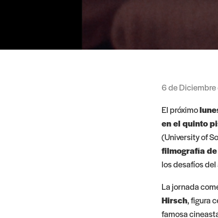
6 de Diciembre
El próximo
lune
en el quinto p
(University of S
filmografía de
los desafíos del
La jornada come
Hirsch
, figura
famosa cineasta 