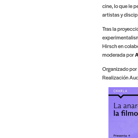
cine, lo que le 
artistas y disci
Tras la proyecci
experimentalismo
Hirsch en colabo
moderada por
A
Organizado por e
Realización Aud