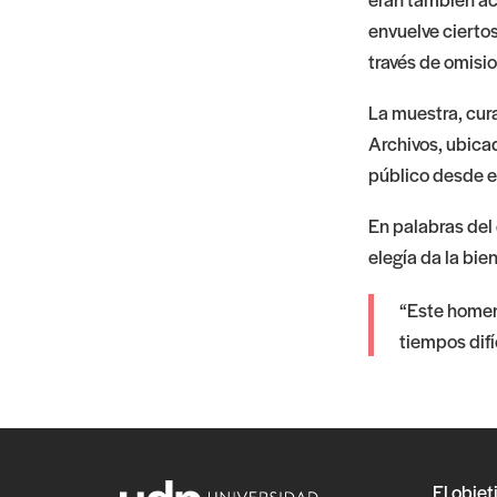
envuelve cierto
través de omisi
La muestra, cur
Archivos, ubicad
público desde el
En palabras del 
elegía da la bie
“Este homena
tiempos difí
El objet