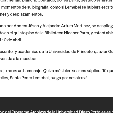
s momentos de su biografía, como si Lemebel se hubiera escrit
ones y desplazamientos.
ada por Andrea Jösch y Alejandro Arturo Martínez, se despliega
o en el quinto piso de la Biblioteca Nicanor Parra, y estará abi
 10 de abril.
escritor y académico de la Universidad de Princeton, Javier G
nvenida a la muestra:
je no es un homenaje. Quizá más bien sea una súplica. Tú que
ciles, Santa Pedro Lemebel, ruega por nosotrxs.”
ivo del Programa Archivos de la Universidad Diego Portales es