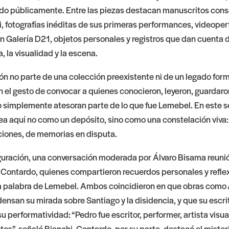
ado públicamente. Entre las piezas destacan manuscritos con
, fotografías inéditas de sus primeras performances, videope
n Galería D21, objetos personales y registros que dan cuenta d
a, la visualidad y la escena.
ón no parte de una colección preexistente ni de un legado form
n el gesto de convocar a quienes conocieron, leyeron, guardaro
simplemente atesoran parte de lo que fue Lemebel. En este se
tea aquí no como un depósito, sino como una constelación viva
aciones, de memorias en disputa.
guración, una conversación moderada por Álvaro Bisama reuni
 Contardo, quienes compartieron recuerdos personales y refle
la palabra de Lemebel. Ambos coincidieron en que obras como
ensan su mirada sobre Santiago y la disidencia, y que su escri
u performatividad: “Pedro fue escritor, performer, artista visua
os”, señaló Bianchi. Contardo, por su parte, destacó el mister