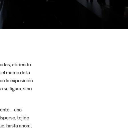
odas, abriendo
n el marco de la
ron la exposición
 su figura, sino
amente— una
isperso, tejido
ue, hasta ahora,