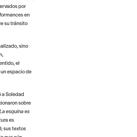
servados por
rformances en
e su tránsito
alizado, sino
n,
ntido, el
: un espacio de
ó a Soledad
xionaron sobre
La esquina es
tura es
l; sus textos
io que aún