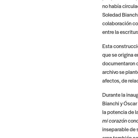
no había circul
Soledad Bianchi
colaboración co
entre la escritur
Esta construcci
que se origina e
documentaron o 
archivo se plan
afectos, de rel
Durante la inau
Bianchi y Óscar
la potencia de 
mi corazón
cond
inseparable de s
eran también act