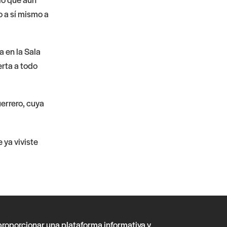
o a sí mismo a
 en la Sala
erta a todo
uerrero, cuya
 ya viviste
 proporcionar una plataforma informativa y