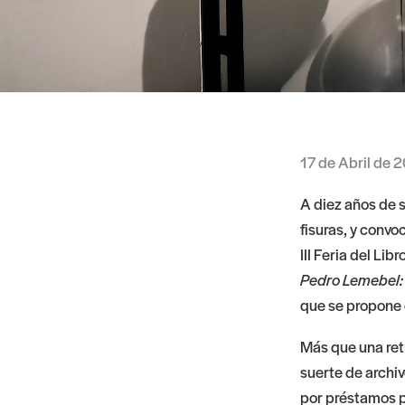
17 de Abril de 
A diez años de 
fisuras, y convo
III Feria del Li
Pedro Lemebel: 
que se propone 
Más que una ret
suerte de archiv
por préstamos p