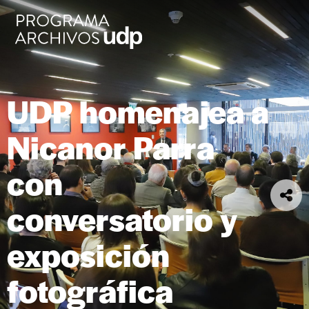
UDP homenajea a
Nicanor Parra
con
conversatorio y
exposición
fotográfica